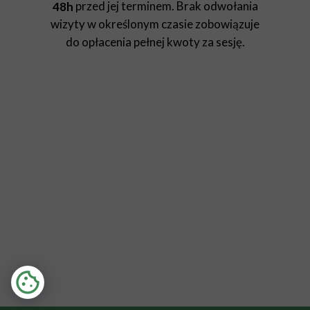
przed jej terminem. Brak odwołania
48h
wizyty w określonym czasie zobowiązuje
do opłacenia pełnej kwoty za sesję.