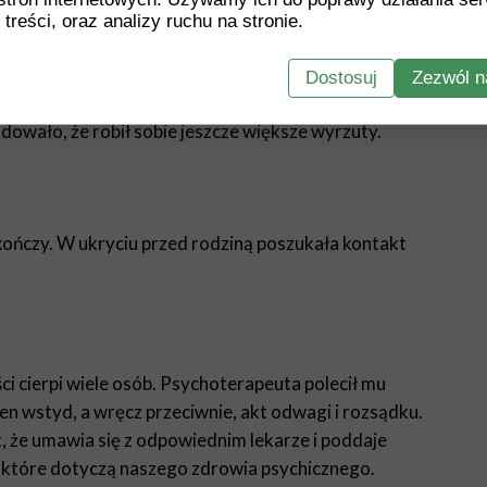
 treści, oraz analizy ruchu na stronie.
le było mu coraz trudniej. W pracy zauważył też, że
Dostosuj
Zezwól n
ł się na tym, że robi jakieś zadanie, np.: czyta maila
wodowało, że robił sobie jeszcze większe wyrzuty.
ykończy. W ukryciu przed rodziną poszukała kontakt
ści cierpi wiele osób. Psychoterapeuta polecił mu
aden wstyd, a wręcz przeciwnie, akt odwagi i rozsądku.
st, że umawia się z odpowiednim lekarze i poddaje
, które dotyczą naszego zdrowia psychicznego.