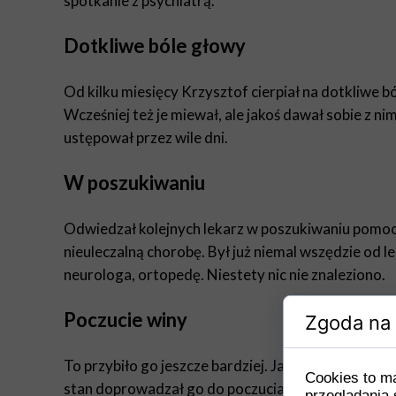
spotkanie z psychiatrą.
Dotkliwe bóle głowy
Od kilku miesięcy Krzysztof cierpiał na dotkliwe bó
Wcześniej też je miewał, ale jakoś dawał sobie z nimi 
ustępował przez wile dni.
W poszukiwaniu
Odwiedzał kolejnych lekarz w poszukiwaniu pomocy
nieuleczalną chorobę. Był już niemal wszędzie od 
neurologa, ortopedę. Niestety nic nie znaleziono.
Poczucie winy
Zgoda na 
To przybiło go jeszcze bardziej. Jako to możliwe, on
Cookies to m
stan doprowadzał go do poczucia winy, wymyślał so
przeglądania 