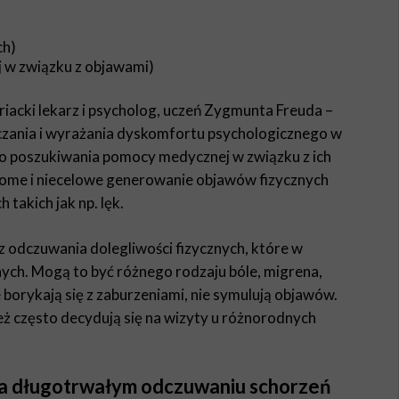
ch)
 w związku z objawami)
acki lekarz i psycholog, uczeń Zygmunta Freuda –
czania i wyrażania dyskomfortu psychologicznego w
o poszukiwania pomocy medycznej w związku z ich
dome i niecelowe generowanie objawów fizycznych
takich jak np. lęk.
 odczuwania dolegliwości fizycznych, które w
ych. Mogą to być różnego rodzaju bóle, migrena,
 borykają się z zaburzeniami, nie symulują objawów.
też często decydują się na wizyty u różnorodnych
na długotrwałym odczuwaniu schorzeń