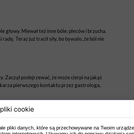
le głowy. Miewał też inne bóle: pleców i brzucha.
radę. Teraz już tracił siły, bo bywało, że ból nie
. Zaczął podejrzewać, że może cierpi na jakąś
lekarza pierwszego kontaktu przez gastrologa,
pliki cookie
 czuje się tak źle, nie może nawet wstać z łóżka! Taki
ałe pliki danych, które są przechowywane na Twoim urządz
bie od leni, nieudaczników i najgorszych.
stron internetowych. Używamy ich do poprawy działania ser