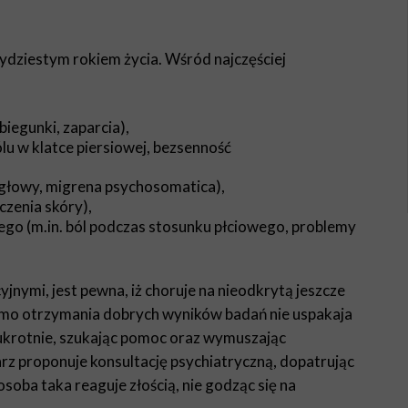
ydziestym rokiem życia. Wśród najczęściej
biegunki, zaparcia),
ólu w klatce piersiowej, bezsenność
e głowy, migrena psychosomatica),
czenia skóry),
go (m.in. ból podczas stosunku płciowego, problemy
jnymi, jest pewna, iż choruje na nieodkrytą jeszcze
omimo otrzymania dobrych wyników badań nie uspakaja
lkukrotnie, szukając pomoc oraz wymuszając
rz proponuje konsultację psychiatryczną, dopatrując
oba taka reaguje złością, nie godząc się na