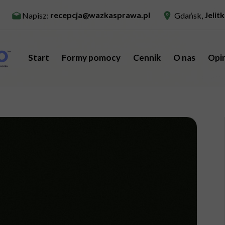
recepcja@wazkasprawa.pl
Jelit
Napisz:
Gdańsk,
Start
Formy pomocy
Cennik
O nas
Opi
Oferta dla młodzieży
Nasi specjaliśc
Oferta dla dorosłych
Standardy Och
Konsultacje i terapie
Standardy - we
Badania diagnostyczne
Warsztaty i treningi