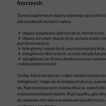
fizycznych.
Zazwyczaj pierwsze objawy pojawiają się przed trz
odczuwalnych wyróżnić należy:
objawy żołądkowo-jelitowe (m.in. bóle brzucha, 
objawy sercowo-płucne (m.in. uczucie ucisku i b
psychosomatyka),
bóle głowy i mięśni (m.in. psychosomatyka ból
dolegliwości skórne (m.in. uczucie świądu lub pie
dolegliwości ze strony układu moczowo-płciowe
z oddawaniem moczu).
Osoba, która boryka się z zaburzeniami somatyzacy
dolegliwość. Udaje się do kolejnych lekarzy, a p
się. Najczęściej pacjent zmienia lekarza, nawet ki
wykonanie kolejnych badań. W przypadku, gdy leka
się objawów choroby w problemach psychicznych, os