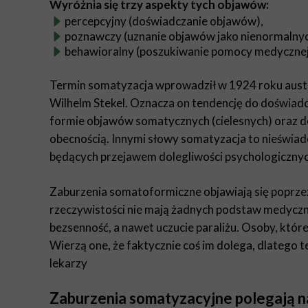
Wyróżnia się trzy aspekty tych objawów:
percepcyjny (doświadczanie objawów),
poznawczy (uznanie objawów jako nienormalny
behawioralny (poszukiwanie pomocy medycznej
Termin somatyzacja wprowadził w 1924 roku austri
Wilhelm Stekel. Oznacza on tendencję do doświad
formie objawów somatycznych (cielesnych) oraz d
obecnością. Innymi słowy somatyzacja to nieświa
będących przejawem dolegliwości psychologicznych 
Zaburzenia somatoformiczne objawiają się poprzez
rzeczywistości nie mają żadnych podstaw medyczn
bezsenność, a nawet uczucie paraliżu. Osoby, które
Wierzą one, że faktycznie coś im dolega, dlatego 
lekarzy
Zaburzenia somatyzacyjne polegają 