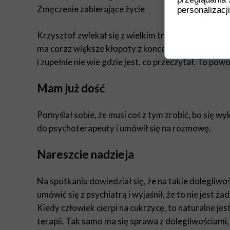
Zmęczenie zabierające życie
personalizacji
Krzysztof zwlekał się z wielkim trudem do pracy, a
ma coraz większe kłopoty z koncentracją. Często łapa
i zupełnie nie wie gdzie jest, co przeczytał. To po
Mam już dość
Pomyślał sobie, że musi coś z tym zrobić, bo się w
do psychoterapeuty i umówił się na rozmowę.
Nareszcie nadzieja
Na spotkaniu dowiedział się, że na takie dolegliwo
umówić się z psychiatrą i wyjaśnił, że to nie jest ż
Kiedy człowiek cierpi na cukrzycę, to naturalne je
terapii. Tak samo ma się sprawa z dolegliwościami