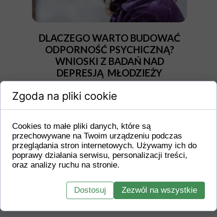
DLACZEGO WARTO BUDOWAĆ
ODPORNOŚĆ PSYCHICZNĄ?
WNIOSKI Z BADAŃ NAD
DEPRESJĄ MŁODZIEŻY
W ostatnich latach badania psychologiczne i
Zgoda na pliki cookie
psychiatryczne jednoznacznie pokazują, że
kondycja psychiczna młodzieży staje się
jednym z najważniejszych wyzwań zdrowia
Cookies to małe pliki danych, które są
publicznego. Depresja coraz częściej dotyka
przechowywane na Twoim urządzeniu podczas
młodszych osób, a specjaliści podkreślają,...
przeglądania stron internetowych. Używamy ich do
Dowiedz się więcej ››
poprawy działania serwisu, personalizacji treści,
oraz analizy ruchu na stronie.
Dostosuj
Zezwól na wszystkie