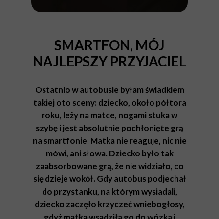
SMARTFON, MÓJ
NAJLEPSZY PRZYJACIEL
Ostatnio w autobusie byłam świadkiem
takiej oto sceny: dziecko, około półtora
roku, leży na matce, nogami stuka w
szybę i jest absolutnie pochłonięte grą
na smartfonie. Matka nie reaguje, nic nie
mówi, ani słowa. Dziecko było tak
zaabsorbowane grą, że nie widziało, co
się dzieje wokół. Gdy autobus podjechał
do przystanku, na którym wysiadali,
dziecko zaczęło krzyczeć wniebogłosy,
gdyż matka wsadziła go do wózka i