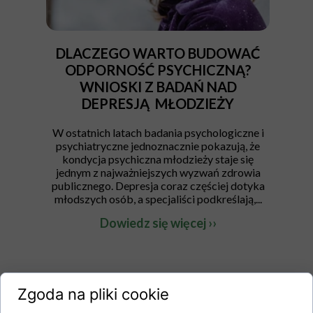
DLACZEGO WARTO BUDOWAĆ
ODPORNOŚĆ PSYCHICZNĄ?
WNIOSKI Z BADAŃ NAD
DEPRESJĄ MŁODZIEŻY
W ostatnich latach badania psychologiczne i
psychiatryczne jednoznacznie pokazują, że
kondycja psychiczna młodzieży staje się
jednym z najważniejszych wyzwań zdrowia
publicznego. Depresja coraz częściej dotyka
młodszych osób, a specjaliści podkreślają,...
Dowiedz się więcej ››
Zgoda na pliki cookie