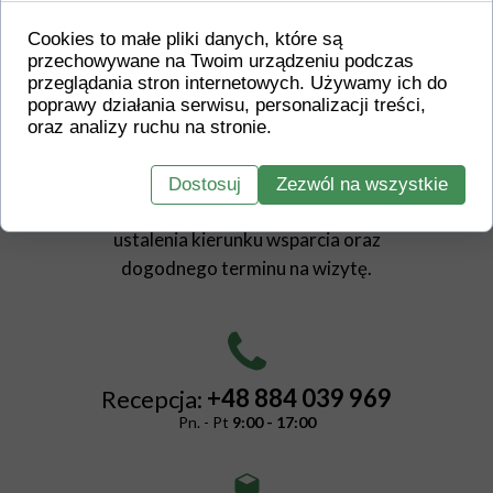
Cookies to małe pliki danych, które są
SKONTAKTUJ SIĘ
przechowywane na Twoim urządzeniu podczas
przeglądania stron internetowych. Używamy ich do
Z NAMI
poprawy działania serwisu, personalizacji treści,
oraz analizy ruchu na stronie.
Serdecznie zapraszamy do kontaktu w celu
Dostosuj
Zezwól na wszystkie
wstępnego omówienia Twojej sytuacji,
ustalenia kierunku wsparcia oraz
dogodnego terminu na wizytę.
+48 884 039 969
Recepcja:
Pn. - Pt
9:00 - 17:00